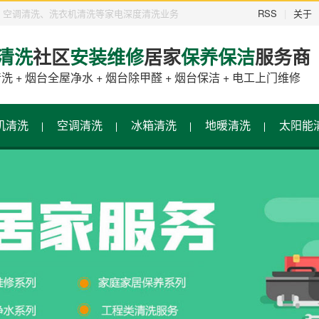
洗、空调清洗、洗衣机清洗等家电深度清洗业务
RSS
|
关于
清洗
社区
安装维修
居家
保养保洁
服务商
清洗
+
烟台全屋净水
+
烟台除甲醛
+
烟台保洁
+
电工上门维修
机清洗
空调清洗
冰箱清洗
地暖清洗
太阳能