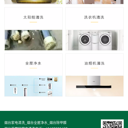
烟台家电清洗_烟台全屋净水_烟台除甲醛