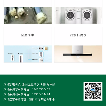
烟台家电清洗_烟台全屋净水_烟台除甲醛
烟台莱州除甲醛电话：13465350407
烟台莱州测甲醛电话：13305454474
烟台居家维修地址：烟台市芝罘区青年路