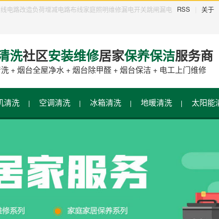
布线电路改造负荷增减电路布线家庭照明维修漏电开关跳闸漏电
RSS
|
关于
清洗
社区
安装维修
居家
保养保洁
服务商
清洗
+
烟台全屋净水
+
烟台除甲醛
+
烟台保洁
+
电工上门维修
机清洗
空调清洗
冰箱清洗
地暖清洗
太阳能