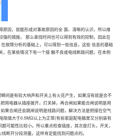
障原因，就能形成对事故原因的全 面、清晰的认识，所以维
较强的措施， 那么查找时间也可以得到有效的控制，因此在
，在故障分析的基础上，可以得到一些信息，这些 信息的基础
关，在某些情况下有一个接 触不良或电线断路问题，在本例
时瞬间是有较大响声和开关上有火花产生，如果沒有就是合不
是把用电器从插座拨开，灯关掉，再合闸如果能合闸说明是用
。如果合闸还会跳闸说明是线路问题，解决方法是把接在空气
电阻值大于0.5MΩ以上为正常(有些家庭配电箱里又分别装有
问题可能性比较小。所以重点检查插座，其次是灯头，开关，
火线断开分段测量。这样肯定能找到问题点的。