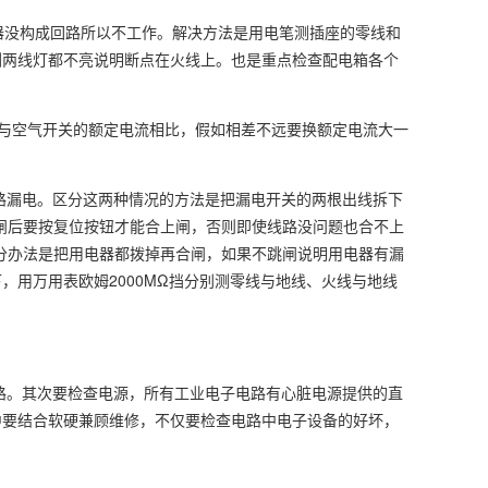
器没构成回路所以不工作。解决方法是用电笔测插座的零线和
测两线灯都不亮说明断点在火线上。也是重点检查配电箱各个
并且与空气开关的额定电流相比，假如相差不远要换额定电流大一
路漏电。区分这两种情况的方法是把漏电开关的两根出线拆下
闸后要按复位按钮才能合上闸，否则即使线路没问题也合不上
分办法是把用电器都拨掉再合闸，如果不跳闸说明用电器有漏
用万用表欧姆2000MΩ挡分别测零线与地线、火线与地线
路。其次要检查电源，所有工业电子电路有心脏电源提供的直
中要结合软硬兼顾维修，不仅要检查电路中电子设备的好坏，