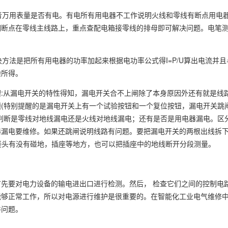
或者万用表量是否有电。有电所有用电器不工作说明火线和零线有断点用电
明断点在零线主线路上，重点查配电箱接零线的排母即可解决问题。电笔
决方法是把所有用电器的功率加起来根据电功率公式得I=P/U算出电流
验所得。
:从漏电开关的特性得知，漏电开关合不上闸除了本身原因外还有就是线
(特别提醒的是漏电开关上有一个试验按钮和一个复位按钮，漏电开关跳
判断是零线对地线漏电还是火线对地线漏电；还有是否是用电器漏电。区
漏电要维修。如果还跳闸说明线路有问题。要把漏电开关的两根出线拆下，
箱接头有没有碰地，插座等地方，也可以把插座中的地线断开分段测量。
先要对电力设备的输电进出口进行检测。然后， 检查它们之间的控制电
能够正常工作，所以对电源进行维护是很重要的。在智能化工业电气维修
件问题。