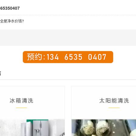
350407
全屋净水价钱?
洁