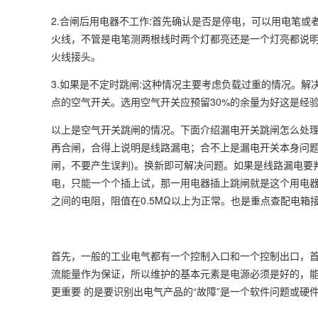
2.合闸后用电器不工作:首先确认是否是停电，可以用电笔
火线，不管是电笔测两根线时两个灯都亮还是一个灯亮都说
火线接头。
3.如果是不定时跳闸:这种情况主要考虑负载过重的情况。解
点的空气开关。选用空气开关应预留30%的余量为好这是经
以上是空气开关跳闸的情况。下面介绍漏电开关跳闸怎么处理
再合闸，合得上说明是线路漏电；合不上是漏电开关本身问题
闸，不要产生误判)。换新即可解决问题。如果是线路漏电要
电，只能一个个插上试，那一用电器插上跳闸就是这个用电器
之间的电阻，阻值在0.5MΩ以上为正常。也是重点查配电
首先，一般的工业电气都有一个控制入口和一个控制出口，首
流能量作为保证，所以维护的基本元素是电源必须是好的，
更重要 的是要识别出电气产品的“故障”是一个软件问题或硬