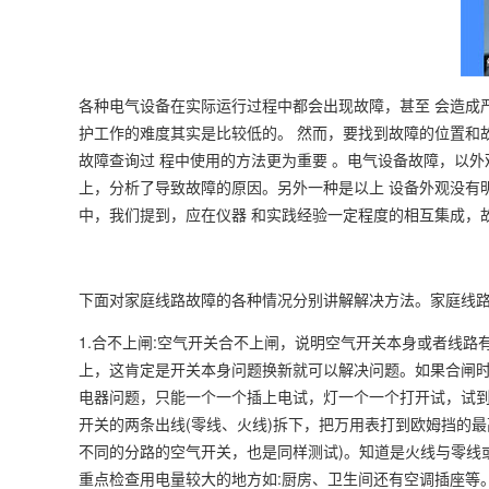
各种电气设备在实际运行过程中都会出现故障，甚至 会造成
护工作的难度其实是比较低的。 然而，要找到故障的位置和
故障查询过 程中使用的方法更为重要 。电气设备故障，以
上，分析了导致故障的原因。另外一种是以上 设备外观没有
中，我们提到，应在仪器 和实践经验一定程度的相互集成，
下面对家庭线路故障的各种情况分别讲解解决方法。家庭线路
1.合不上闸:空气开关合不上闸，说明空气开关本身或者线
上，这肯定是开关本身问题换新就可以解决问题。如果合闸
电器问题，只能一个一个插上电试，灯一个一个打开试，试
开关的两条出线(零线、火线)拆下，把万用表打到欧姆挡的最
不同的分路的空气开关，也是同样测试)。知道是火线与零线
重点检查用电量较大的地方如:厨房、卫生间还有空调插座等