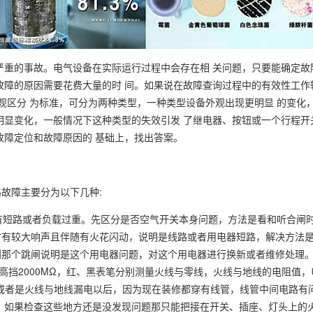
严重的事故。电气设备在实际运行过程中会存在相 关问题，只要能确定故
故障的原因需要花费大量的时 间。如果说在故障查询过程中的有效性工作
外观区分 为标准，可分为两种类型，一种类型设备外观出现更明显 的变化
明显变化，一般情况下这种类型的失效引发 了继电器、按钮或一个行程开
故障定位和故障原因的 基础上，找出答案。
故障主要分为以下几种:
路有短路或者负载过重。先区分是否空气开关本身问题，方法是看和听合闸
时有较大响声且伴随有火花闪动，说明是线路或者用电器短路，解决方法
到那个跳闸说明是这个用电器问题，对这个用电器进行换新或者维修处理
高挡2000MΩ，红、黑表笔分别测量火线与零线，火线与地线的电阻值，
或者是火线与地线漏电以后，因为现在装修都穿有线管，线管中间电路有
。如果检查这些地方还是没发现问题那只能把接在开关、插座、灯头上的